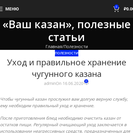
0
МЕНЮ
₽
0.0
«Ваш казан», полезные
статьи
Главная
Полезности
ПОЛЕЗНОСТИ
Уход и правильное хранение
чугунного казана
0
admin
On 16.06.2020
Чтобы чугунный казан прослужил вам долгую верную службу,
ему необходим правильный уход и хранение.
После приготовления блюд необходимо очистить казан от
остатков пищи. Регулярный очищающий уход заключается в
использовании неагрессивных средств, предназначенных для