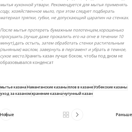
мытья кухонной утвари. Рекомендуется для мытья применять
соду, хозяйственное мыло, при этом следует подбирать
материал тряпки, губки, не допускающий царапин на стенках.
П
осле мытья
прот
е
р
еть
бумажным полотенц
ем
,
хорошенько
просушить (
лучше даже прокалить его на огне
в течении
1
0
минут),
дать остыть,
з
атем обработать стенки растительным
(льняным) маслом, завернуть в пергамент и убрать в темное,
сухое место.
Хранить казан лучше боком, чтобы под дном не
образовывался конденсат
мытье казана
Наманганские казаны
плов в казане
Узбекские казаны
уход за казаном
хранение казана
чугунный казан
Новые
Раньше