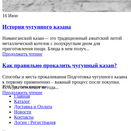
16
Июн
История чугунного казана
Наманганский казан— это традиционный азиатский литой
металлический котелок с полукруглым дном для
приготовления пищи. Блюда в нем получ...
Продолжить чтение
Как правильно прокалить чугунный казан?
Способы и места прокаливания Подготовка чугунного казана
к первому применению – важный процесс после покупки.
2019 Все права защищены
Есть два основных метода...
Продолжить чтение
Главная
Каталог
Доставка и Оплата
Новости
Контакты
Логин / Регистрация