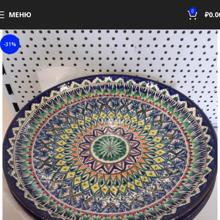
0
МЕНЮ
₽
0.0
-31%