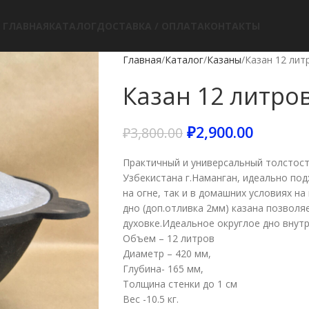
ГЛАВНАЯ
КАТАЛОГ
ДОСТАВКА / ОПЛАТА
КОНТАКТЫ
Главная
Каталог
Казаны
Казан 12 лит
Казан 12 литро
₽
2,900.00
₽
3,800.00
Практичный и универсальный толстост
Узбекистана г.Наманган, идеально под
на огне, так и в домашних условиях н
дно (доп.отливка 2мм) казана позволяе
духовке.Идеальное округлое дно внут
Объем – 12 литров
Диаметр – 420 мм,
Глубина- 165 мм,
Толщина стенки до 1 см
Вес -10.5 кг.