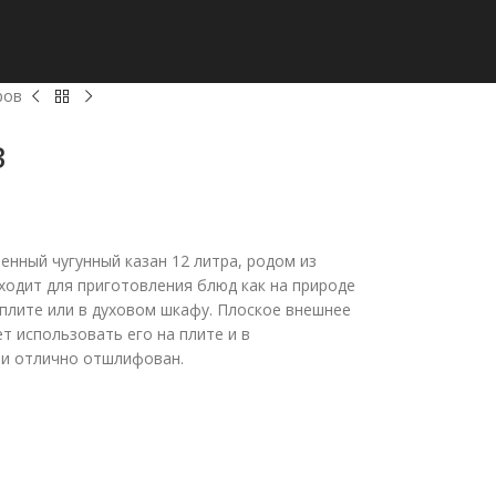
ров
в
енный чугунный казан 12 литра, родом из
ходит для приготовления блюд как на природе
а плите или в духовом шкафу. Плоское внешнее
т использовать его на плите и в
ри отлично отшлифован.