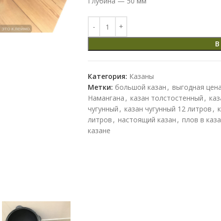
Глубина — 50 мм
В
Категория:
Казаны
Метки:
большой казан
,
выгодная цена
Намангана
,
казан толстостенный
,
каз
чугунный
,
казан чугунный 12 литров
,
литров
,
настоящий казан
,
плов в каз
казане