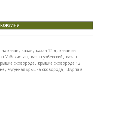
 КОРЗИНУ
 на казан
,
казан
,
казан 12 л
,
казан из
ан Узбекистан
,
казан узбекский
,
казан
крышка сковорода
,
крышка сковорода 12
ане
,
чугунная крышка сковорода
,
Шурпа в