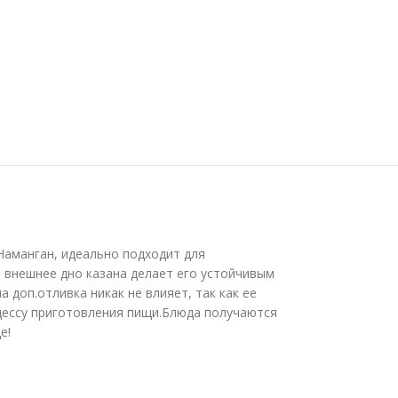
Наманган, идеально подходит для
 внешнее дно казана делает его устойчивым
доп.отливка никак не влияет, так как ее
цессу приготовления пищи.Блюда получаются
е!