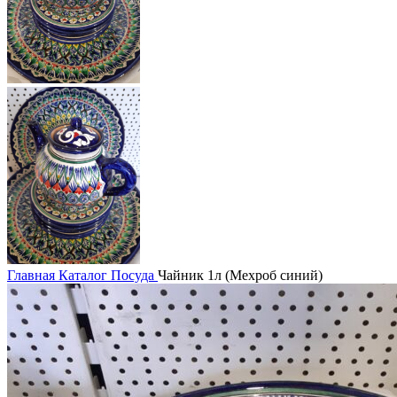
Главная
Каталог
Посуда
Чайник 1л (Мехроб синий)