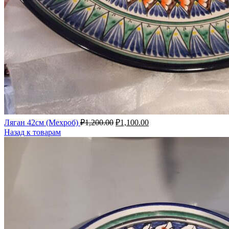
Первоначальная
Текущая
Ляган 42см (Мехроб)
₽
1,200.00
₽
1,100.00
цена
цена:
Назад к товарам
составляла
₽1,100.00.
₽1,200.00.