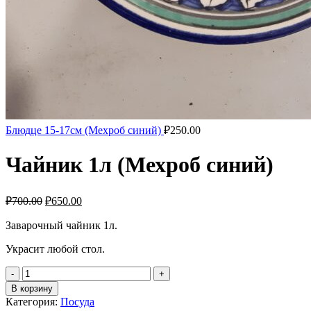
Блюдце 15-17см (Мехроб синий)
₽
250.00
Чайник 1л (Мехроб синий)
Первоначальная
Текущая
₽
700.00
₽
650.00
цена
цена:
составляла
Заварочный чайник 1л.
₽650.00.
₽700.00.
Украсит любой стол.
Количество
товара
В корзину
Чайник
Категория:
Посуда
1л