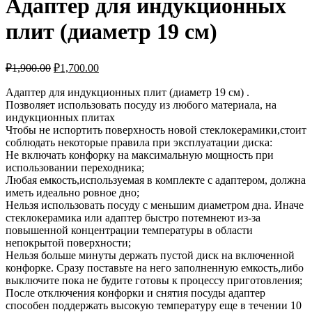
Адаптер для индукционных
₽2,000.00.
плит (диаметр 19 см)
Первоначальная
Текущая
₽
1,900.00
₽
1,700.00
цена
цена:
составляла
Адаптер для индукционных плит (диаметр 19 см) .
₽1,700.00.
Позволяет использовать посуду из любого материала, на
₽1,900.00.
индукционных плитах
Чтобы не испортить поверхность новой стеклокерамики,стоит
соблюдать некоторые правила при эксплуатации диска:
Не включать конфорку на максимальную мощность при
использовании переходника;
Любая емкость,используемая в комплекте с адаптером, должна
иметь идеально ровное дно;
Нельзя использовать посуду с меньшим диаметром дна. Иначе
стеклокерамика или адаптер быстро потемнеют из-за
повышенной концентрации температуры в области
непокрытой поверхности;
Нельзя больше минуты держать пустой диск на включенной
конфорке. Сразу поставьте на него заполненную емкость,либо
выключите пока не будите готовы к процессу приготовления;
После отключения конфорки и снятия посуды адаптер
способен поддержать высокую температуру еще в течении 10