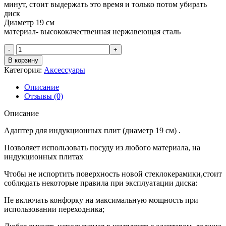
минут, стоит выдержать это время и только потом убирать
диск
Диаметр 19 см
материал- высококачественная нержавеющая сталь
Количество
товара
В корзину
Адаптер
Категория:
Аксессуары
для
индукционных
Описание
плит
Отзывы (0)
(диаметр
19
Описание
см)
Адаптер для индукционных плит (диаметр 19 см) .
Позволяет использовать посуду из любого материала, на
индукционных плитах
Чтобы не испортить поверхность новой стеклокерамики,стоит
соблюдать некоторые правила при эксплуатации диска:
Не включать конфорку на максимальную мощность при
использовании переходника;